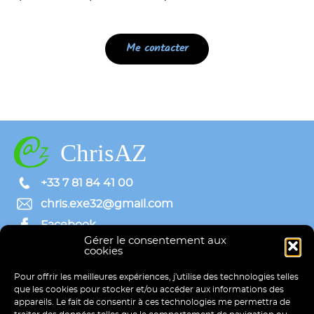
Me contacter
ChrisAZ
+33 7 81 84 41 00
chris.exe32@gmail.com
Facebook
Gérer le consentement aux
Linkedin
cookies
Plan de site
Pour offrir les meilleures expériences, j'utilise des technologies telles
Accueil
que les cookies pour stocker et/ou accéder aux informations des
Site vitrine
appareils. Le fait de consentir à ces technologies me permettra de