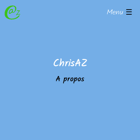
Menu
☰
ChrisAZ
A propos