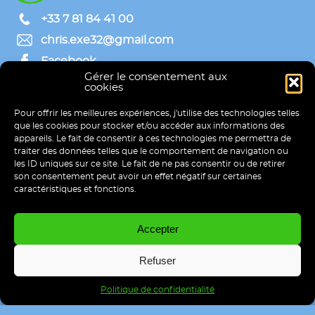
+33 7 81 84 41 00
chris.exe32@gmail.com
Facebook
Gérer le consentement aux
Linkedin
cookies
Plan de site
Pour offrir les meilleures expériences, j'utilise des technologies telles
Accueil
que les cookies pour stocker et/ou accéder aux informations des
Site vitrine
appareils. Le fait de consentir à ces technologies me permettra de
E-commerce
traiter des données telles que le comportement de navigation ou
les ID uniques sur ce site. Le fait de ne pas consentir ou de retirer
ChrisAZ
son consentement peut avoir un effet négatif sur certaines
Portfolio
caractéristiques et fonctions.
Mentions légales
Politique de confidentialité
Accepter
Contact
Refuser
© 2023 - Site web réalisé par mes soins
Politique de confidentialité