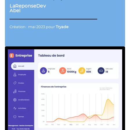
LaReponseDev
Abel
Création : mai 2023 pour
Tryade