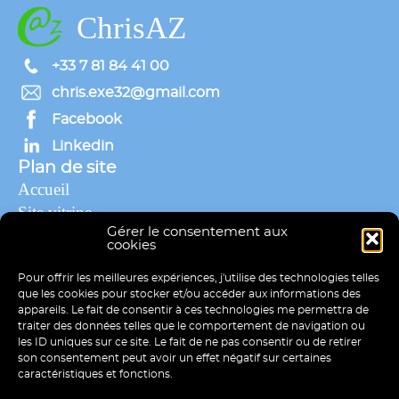
ChrisAZ
+33 7 81 84 41 00
chris.exe32@gmail.com
Facebook
Linkedin
Plan de site
Accueil
Site vitrine
Gérer le consentement aux
E-commerce
cookies
ChrisAZ
Pour offrir les meilleures expériences, j'utilise des technologies telles
Portfolio
que les cookies pour stocker et/ou accéder aux informations des
Mentions légales
appareils. Le fait de consentir à ces technologies me permettra de
Politique de confidentialité
traiter des données telles que le comportement de navigation ou
les ID uniques sur ce site. Le fait de ne pas consentir ou de retirer
Contact
son consentement peut avoir un effet négatif sur certaines
© 2023 - Site web réalisé par mes soins
caractéristiques et fonctions.