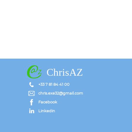
ChrisAZ
+33 7 81 84 41 00
chris.exe32@gmail.com
Facebook
Linkedin