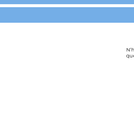
N’h
que