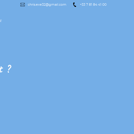
chris.exe32@gmail.com
+33 7 81 84 41 00
t
t ?